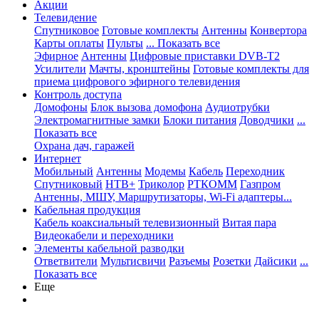
Акции
Телевидение
Спутниковое
Готовые комплекты
Антенны
Конвертора
Карты оплаты
Пульты
... Показать все
Эфирное
Антенны
Цифровые приставки DVB-T2
Усилители
Мачты, кронштейны
Готовые комплекты для
приема цифрового эфирного телевидения
Контроль доступа
Домофоны
Блок вызова домофона
Аудиотрубки
Электромагнитные замки
Блоки питания
Доводчики
...
Показать все
Охрана дач, гаражей
Интернет
Мобильный
Антенны
Модемы
Кабель
Переходник
Спутниковый
НТВ+
Триколор
РТКОММ
Газпром
Антенны, МШУ, Маршрутизаторы, Wi-Fi адаптеры...
Кабельная продукция
Кабель коаксиальный телевизионный
Витая пара
Видеокабели и переходники
Элементы кабельной разводки
Ответвители
Мультисвичи
Разъемы
Розетки
Дайсики
...
Показать все
Еще