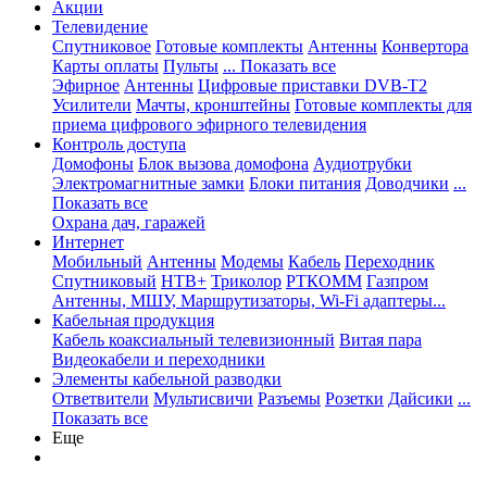
Акции
Телевидение
Спутниковое
Готовые комплекты
Антенны
Конвертора
Карты оплаты
Пульты
... Показать все
Эфирное
Антенны
Цифровые приставки DVB-T2
Усилители
Мачты, кронштейны
Готовые комплекты для
приема цифрового эфирного телевидения
Контроль доступа
Домофоны
Блок вызова домофона
Аудиотрубки
Электромагнитные замки
Блоки питания
Доводчики
...
Показать все
Охрана дач, гаражей
Интернет
Мобильный
Антенны
Модемы
Кабель
Переходник
Спутниковый
НТВ+
Триколор
РТКОММ
Газпром
Антенны, МШУ, Маршрутизаторы, Wi-Fi адаптеры...
Кабельная продукция
Кабель коаксиальный телевизионный
Витая пара
Видеокабели и переходники
Элементы кабельной разводки
Ответвители
Мультисвичи
Разъемы
Розетки
Дайсики
...
Показать все
Еще